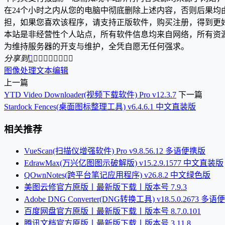
在24个小时之内从您的电脑中彻底删除上述内容，否则后果
担，如果您喜欢该程序，请支持正版软件，购买注册，得到更
本站是非经营性个人站点，所有软件信息均来自网络，所有资
为维持服务器的开支与维护，全凭自愿无任何强求。
分享到









图像处理
文本编辑
上一篇
YTD Video Downloader(视频下载软件) Pro v12.3.7
下一篇
Stardock Fences(桌面图标整理工具) v6.4.6.1 中文直装版
相关推荐
VueScan(扫描仪增强软件) Pro v9.8.56.12 多语便携版
EdrawMax(万兴亿图图示破解版) v15.2.9.1577 中文直装版
QOwnNotes(跨平台笔记应用程序) v26.8.2 中文绿色版
美图云修官方原版丨最新版下载丨版本号 7.9.3
Adobe DNG Converter(DNG转换工具) v18.5.0.2673 多
百度网盘官方原版丨最新版下载丨版本号 8.7.0.101
腾讯文档官方原版丨最新版下载丨版本号 3.11.8