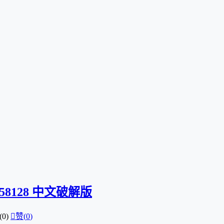
1.58128 中文破解版
0)

赞(
0
)