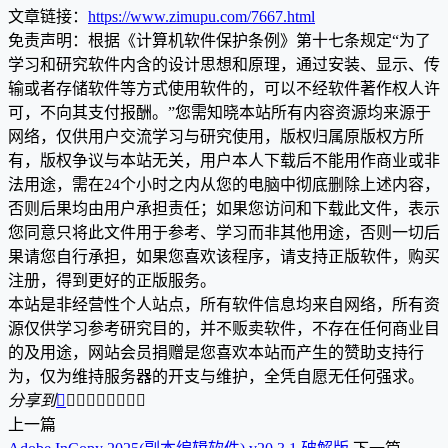
文章链接：
https://www.zimupu.com/7667.html
免责声明：根据《计算机软件保护条例》第十七条规定“为了
学习和研究软件内含的设计思想和原理，通过安装、显示、传
输或者存储软件等方式使用软件的，可以不经软件著作权人许
可，不向其支付报酬。”您需知晓本站所有内容资源均来源于
网络，仅供用户交流学习与研究使用，版权归属原版权方所
有，版权争议与本站无关，用户本人下载后不能用作商业或非
法用途，需在24个小时之内从您的电脑中彻底删除上述内容，
否则后果均由用户承担责任；如果您访问和下载此文件，表示
您同意只将此文件用于参考、学习而非其他用途，否则一切后
果请您自行承担，如果您喜欢该程序，请支持正版软件，购买
注册，得到更好的正版服务。
本站是非经营性个人站点，所有软件信息均来自网络，所有资
源仅供学习参考研究目的，并不贩卖软件，不存在任何商业目
的及用途，网站会员捐赠是您喜欢本站而产生的赞助支持行
为，仅为维持服务器的开支与维护，全凭自愿无任何强求。
分享到









上一篇