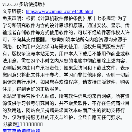
v1.6.1.0 多语便携版》
文章链接：
https://www.zimupu.com/4400.html
免责声明：根据《计算机软件保护条例》第十七条规定“为了
学习和研究软件内含的设计思想和原理，通过安装、显示、传
输或者存储软件等方式使用软件的，可以不经软件著作权人许
可，不向其支付报酬。”您需知晓本站所有内容资源均来源于
网络，仅供用户交流学习与研究使用，版权归属原版权方所
有，版权争议与本站无关，用户本人下载后不能用作商业或非
法用途，需在24个小时之内从您的电脑中彻底删除上述内容，
否则后果均由用户承担责任；如果您访问和下载此文件，表示
您同意只将此文件用于参考、学习而非其他用途，否则一切后
果请您自行承担，如果您喜欢该程序，请支持正版软件，购买
注册，得到更好的正版服务。
本站是非经营性个人站点，所有软件信息均来自网络，所有资
源仅供学习参考研究目的，并不贩卖软件，不存在任何商业目
的及用途，网站会员捐赠是您喜欢本站而产生的赞助支持行
为，仅为维持服务器的开支与维护，全凭自愿无任何强求。
分享到









屏幕录像
视频编辑