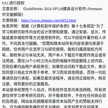
SA] 进行授权
文章名称：《SolidWorks 2024 SP5.0(模具设计软件) Premium
中文破解版》
文章链接：
https://www.zimupu.com/4452.html
免责声明：根据《计算机软件保护条例》第十七条规定“为了
学习和研究软件内含的设计思想和原理，通过安装、显示、传
输或者存储软件等方式使用软件的，可以不经软件著作权人许
可，不向其支付报酬。”您需知晓本站所有内容资源均来源于
网络，仅供用户交流学习与研究使用，版权归属原版权方所
有，版权争议与本站无关，用户本人下载后不能用作商业或非
法用途，需在24个小时之内从您的电脑中彻底删除上述内容，
否则后果均由用户承担责任；如果您访问和下载此文件，表示
您同意只将此文件用于参考、学习而非其他用途，否则一切后
果请您自行承担，如果您喜欢该程序，请支持正版软件，购买
注册，得到更好的正版服务。
本站是非经营性个人站点，所有软件信息均来自网络，所有资
源仅供学习参考研究目的，并不贩卖软件，不存在任何商业目
的及用途，网站会员捐赠是您喜欢本站而产生的赞助支持行
为，仅为维持服务器的开支与维护，全凭自愿无任何强求。