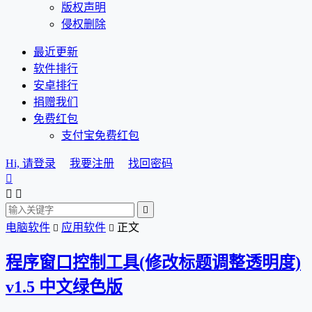
版权声明
侵权删除
最近更新
软件排行
安卓排行
捐赠我们
免费红包
支付宝免费红包
Hi, 请登录
我要注册
找回密码




电脑软件
应用软件
正文


程序窗口控制工具(修改标题调整透明度)
v1.5 中文绿色版