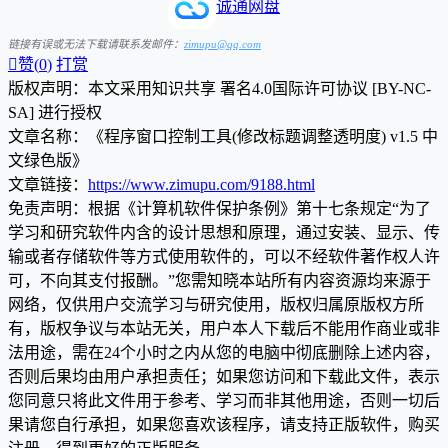
诚通网盘
链接有误或无法下载请联系发邮件：
zimupu@qq.com

赞(
0
)
打赏
版权声明：本文采用知识共享 署名4.0国际许可协议 [BY-NC-
SA] 进行授权
文章名称：《程序窗口控制工具(修改标题调整透明度) v1.5 中
文绿色版》
文章链接：
https://www.zimupu.com/9188.html
免责声明：根据《计算机软件保护条例》第十七条规定“为了
学习和研究软件内含的设计思想和原理，通过安装、显示、传
输或者存储软件等方式使用软件的，可以不经软件著作权人许
可，不向其支付报酬。”您需知晓本站所有内容资源均来源于
网络，仅供用户交流学习与研究使用，版权归属原版权方所
有，版权争议与本站无关，用户本人下载后不能用作商业或非
法用途，需在24个小时之内从您的电脑中彻底删除上述内容，
否则后果均由用户承担责任；如果您访问和下载此文件，表示
您同意只将此文件用于参考、学习而非其他用途，否则一切后
果请您自行承担，如果您喜欢该程序，请支持正版软件，购买