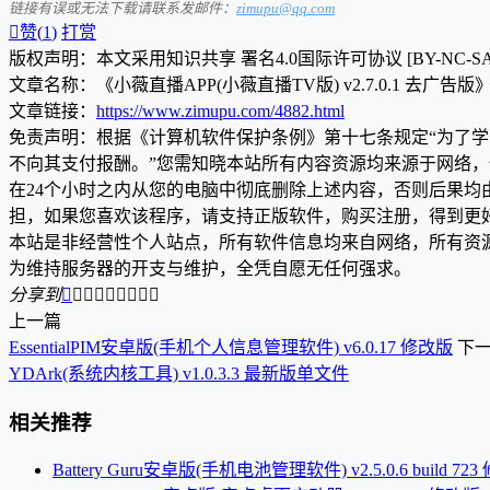
链接有误或无法下载请联系发邮件：
zimupu@qq.com

赞(
1
)
打赏
版权声明：本文采用知识共享 署名4.0国际许可协议 [BY-NC-S
文章名称：《小薇直播APP(小薇直播TV版) v2.7.0.1 去广告版
文章链接：
https://www.zimupu.com/4882.html
免责声明：根据《计算机软件保护条例》第十七条规定“为了
不向其支付报酬。”您需知晓本站所有内容资源均来源于网络
在24个小时之内从您的电脑中彻底删除上述内容，否则后果
担，如果您喜欢该程序，请支持正版软件，购买注册，得到更
本站是非经营性个人站点，所有软件信息均来自网络，所有资
为维持服务器的开支与维护，全凭自愿无任何强求。
分享到









上一篇
EssentialPIM安卓版(手机个人信息管理软件) v6.0.17 修改版
下
YDArk(系统内核工具) v1.0.3.3 最新版单文件
相关推荐
Battery Guru安卓版(手机电池管理软件) v2.5.0.6 build 72