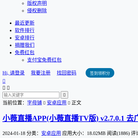
版权声明
侵权删除
最近更新
软件排行
安卓排行
捐赠我们
免费红包
支付宝免费红包
Hi, 请登录
我要注册
找回密码
签到领积分




当前位置：
字母铺
安卓应用
正文


小薇直播APP(小薇直播TV版) v2.7.0.1 
2024-01-18
分类：
安卓应用
应用大小：18.02MB
阅读(1886)
评论