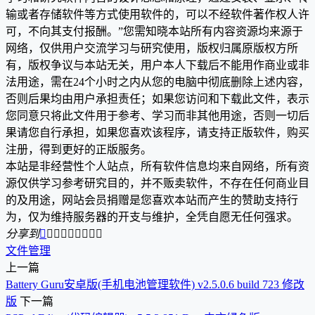
输或者存储软件等方式使用软件的，可以不经软件著作权人许
可，不向其支付报酬。”您需知晓本站所有内容资源均来源于
网络，仅供用户交流学习与研究使用，版权归属原版权方所
有，版权争议与本站无关，用户本人下载后不能用作商业或非
法用途，需在24个小时之内从您的电脑中彻底删除上述内容，
否则后果均由用户承担责任；如果您访问和下载此文件，表示
您同意只将此文件用于参考、学习而非其他用途，否则一切后
果请您自行承担，如果您喜欢该程序，请支持正版软件，购买
注册，得到更好的正版服务。
本站是非经营性个人站点，所有软件信息均来自网络，所有资
源仅供学习参考研究目的，并不贩卖软件，不存在任何商业目
的及用途，网站会员捐赠是您喜欢本站而产生的赞助支持行
为，仅为维持服务器的开支与维护，全凭自愿无任何强求。
分享到









文件管理
上一篇
Battery Guru安卓版(手机电池管理软件) v2.5.0.6 build 723 修改
版
下一篇