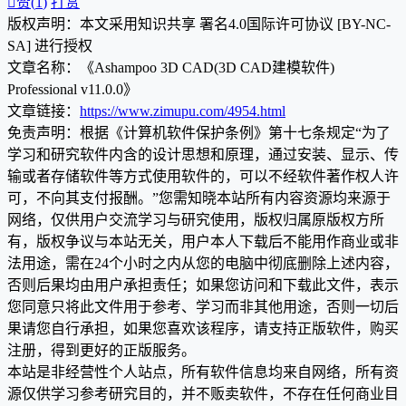

赞(
1
)
打赏
版权声明：本文采用知识共享 署名4.0国际许可协议 [BY-NC-
SA] 进行授权
文章名称：《Ashampoo 3D CAD(3D CAD建模软件)
Professional v11.0.0》
文章链接：
https://www.zimupu.com/4954.html
免责声明：根据《计算机软件保护条例》第十七条规定“为了
学习和研究软件内含的设计思想和原理，通过安装、显示、传
输或者存储软件等方式使用软件的，可以不经软件著作权人许
可，不向其支付报酬。”您需知晓本站所有内容资源均来源于
网络，仅供用户交流学习与研究使用，版权归属原版权方所
有，版权争议与本站无关，用户本人下载后不能用作商业或非
法用途，需在24个小时之内从您的电脑中彻底删除上述内容，
否则后果均由用户承担责任；如果您访问和下载此文件，表示
您同意只将此文件用于参考、学习而非其他用途，否则一切后
果请您自行承担，如果您喜欢该程序，请支持正版软件，购买
注册，得到更好的正版服务。
本站是非经营性个人站点，所有软件信息均来自网络，所有资
源仅供学习参考研究目的，并不贩卖软件，不存在任何商业目