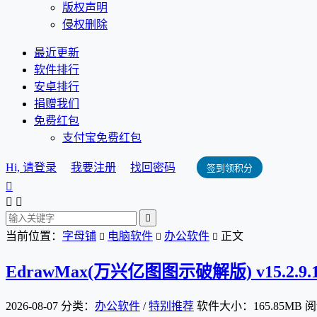
版权声明
侵权删除
最近更新
软件排行
安卓排行
捐赠我们
免费红包
支付宝免费红包
Hi, 请登录
我要注册
找回密码
签到领积分




当前位置：
字母铺
电脑软件
办公软件
正文



EdrawMax(万兴亿图图示破解版) v15.2.9
2026-08-07
分类：
办公软件
/
特别推荐
软件大小：165.85MB
阅