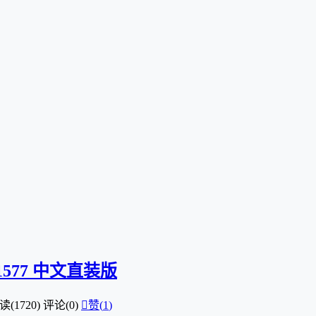
.1577 中文直装版
读(1720)
评论(0)

赞(
1
)