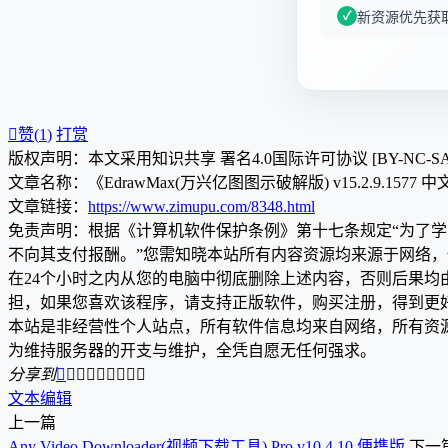
新资源优先获

赞(
1
)
打赏
版权声明：本文采用知识共享 署名4.0国际许可协议 [BY-NC-S
文章名称：《EdrawMax(万兴亿图图示破解版) v15.2.9.1577
文章链接：
https://www.zimupu.com/8348.html
免责声明：根据《计算机软件保护条例》第十七条规定“为了
不向其支付报酬。”您需知晓本站所有内容资源均来源于网络
在24个小时之内从您的电脑中彻底删除上述内容，否则后果
担，如果您喜欢该程序，请支持正版软件，购买注册，得到更
本站是非经营性个人站点，所有软件信息均来自网络，所有资
为维持服务器的开支与维护，全凭自愿无任何强求。
分享到









文本编辑
上一篇
Any Video Downloader(视频下载工具) Pro v10.4.10 便携版
下一