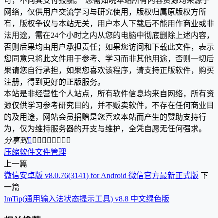
可，不向其支付报酬。”您需知晓本站所有内容资源均来源于
网络，仅供用户交流学习与研究使用，版权归属原版权方所
有，版权争议与本站无关，用户本人下载后不能用作商业或非
法用途，需在24个小时之内从您的电脑中彻底删除上述内容，
否则后果均由用户承担责任；如果您访问和下载此文件，表示
您同意只将此文件用于参考、学习而非其他用途，否则一切后
果请您自行承担，如果您喜欢该程序，请支持正版软件，购买
注册，得到更好的正版服务。
本站是非经营性个人站点，所有软件信息均来自网络，所有资
源仅供学习参考研究目的，并不贩卖软件，不存在任何商业目
的及用途，网站会员捐赠是您喜欢本站而产生的赞助支持行
为，仅为维持服务器的开支与维护，全凭自愿无任何强求。
分享到









压缩软件
文件管理
上一篇
微信安卓版 v8.0.76(3141) for Android 微信官方最新正式版
下
一篇
ImTip(通用输入法状态提示工具) v8.8 中文绿色版