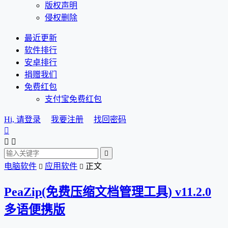
版权声明
侵权删除
最近更新
软件排行
安卓排行
捐赠我们
免费红包
支付宝免费红包
Hi, 请登录
我要注册
找回密码




电脑软件
应用软件
正文


PeaZip(免费压缩文档管理工具) v11.2.0
多语便携版