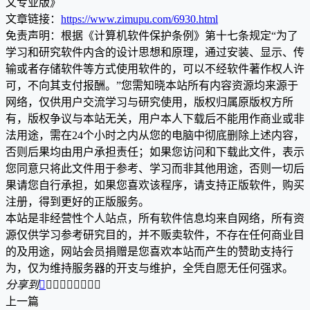
文专业版》
文章链接：
https://www.zimupu.com/6930.html
免责声明：根据《计算机软件保护条例》第十七条规定“为了
学习和研究软件内含的设计思想和原理，通过安装、显示、传
输或者存储软件等方式使用软件的，可以不经软件著作权人许
可，不向其支付报酬。”您需知晓本站所有内容资源均来源于
网络，仅供用户交流学习与研究使用，版权归属原版权方所
有，版权争议与本站无关，用户本人下载后不能用作商业或非
法用途，需在24个小时之内从您的电脑中彻底删除上述内容，
否则后果均由用户承担责任；如果您访问和下载此文件，表示
您同意只将此文件用于参考、学习而非其他用途，否则一切后
果请您自行承担，如果您喜欢该程序，请支持正版软件，购买
注册，得到更好的正版服务。
本站是非经营性个人站点，所有软件信息均来自网络，所有资
源仅供学习参考研究目的，并不贩卖软件，不存在任何商业目
的及用途，网站会员捐赠是您喜欢本站而产生的赞助支持行
为，仅为维持服务器的开支与维护，全凭自愿无任何强求。
分享到









上一篇