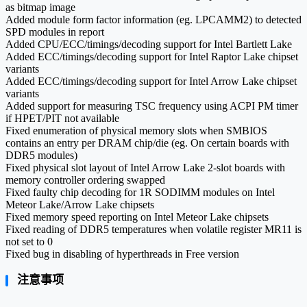
as bitmap image
Added module form factor information (eg. LPCAMM2) to detected
SPD modules in report
Added CPU/ECC/timings/decoding support for Intel Bartlett Lake
Added ECC/timings/decoding support for Intel Raptor Lake chipset
variants
Added ECC/timings/decoding support for Intel Arrow Lake chipset
variants
Added support for measuring TSC frequency using ACPI PM timer
if HPET/PIT not available
Fixed enumeration of physical memory slots when SMBIOS
contains an entry per DRAM chip/die (eg. On certain boards with
DDR5 modules)
Fixed physical slot layout of Intel Arrow Lake 2-slot boards with
memory controller ordering swapped
Fixed faulty chip decoding for 1R SODIMM modules on Intel
Meteor Lake/Arrow Lake chipsets
Fixed memory speed reporting on Intel Meteor Lake chipsets
Fixed reading of DDR5 temperatures when volatile register MR11 is
not set to 0
Fixed bug in disabling of hyperthreads in Free version
注意事项