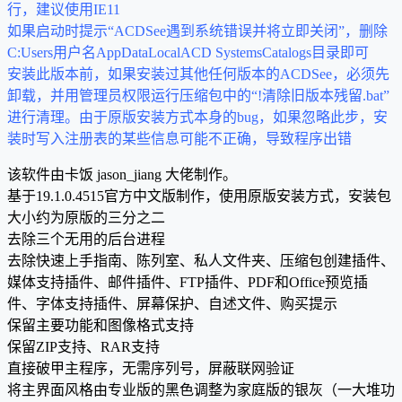
行，建议使用IE11
如果启动时提示“ACDSee遇到系统错误并将立即关闭”，删除
C:Users用户名AppDataLocalACD SystemsCatalogs目录即可
安装此版本前，如果安装过其他任何版本的ACDSee，必须先
卸载，并用管理员权限运行压缩包中的“!清除旧版本残留.bat”
进行清理。由于原版安装方式本身的bug，如果忽略此步，安
装时写入注册表的某些信息可能不正确，导致程序出错
该软件由卡饭 jason_jiang 大佬制作。
基于19.1.0.4515官方中文版制作，使用原版安装方式，安装包
大小约为原版的三分之二
去除三个无用的后台进程
去除快速上手指南、陈列室、私人文件夹、压缩包创建插件、
媒体支持插件、邮件插件、FTP插件、PDF和Office预览插
件、字体支持插件、屏幕保护、自述文件、购买提示
保留主要功能和图像格式支持
保留ZIP支持、RAR支持
直接破甲主程序，无需序列号，屏蔽联网验证
将主界面风格由专业版的黑色调整为家庭版的银灰（一大堆功