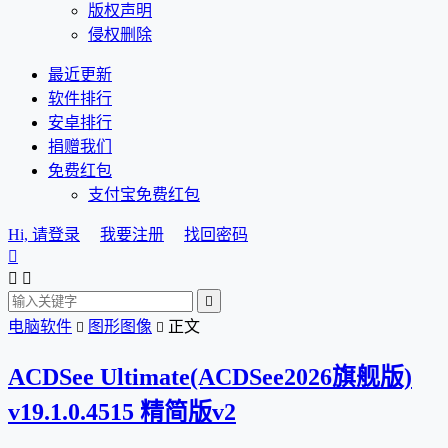
版权声明
侵权删除
最近更新
软件排行
安卓排行
捐赠我们
免费红包
支付宝免费红包
Hi, 请登录
我要注册
找回密码




电脑软件
图形图像
正文


ACDSee Ultimate(ACDSee2026旗舰版)
v19.1.0.4515 精简版v2