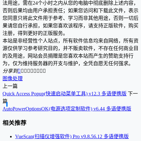
法用途，需在24个小时之内从您的电脑中彻底删除上述内容，
否则后果均由用户承担责任；如果您访问和下载此文件，表示
您同意只将此文件用于参考、学习而非其他用途，否则一切后
果请您自行承担，如果您喜欢该程序，请支持正版软件，购买
注册，得到更好的正版服务。
本站是非经营性个人站点，所有软件信息均来自网络，所有资
源仅供学习参考研究目的，并不贩卖软件，不存在任何商业目
的及用途，网站会员捐赠是您喜欢本站而产生的赞助支持行
为，仅为维持服务器的开支与维护，全凭自愿无任何强求。
分享到









图像处理
上一篇
Quick Access Popup(快速启动菜单工具) v12.3 多语便携版
下一
篇
AutoPowerOptionsOK(电源选项定制软件) v6.44 多语便携版
相关推荐
VueScan(扫描仪增强软件) Pro v9.8.56.12 多语便携版