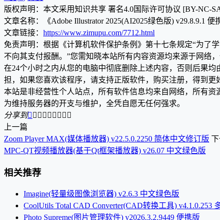
版权声明：本文采用知识共享 署名4.0国际许可协议 [BY-NC-S
文章名称：《Adobe Illustrator 2025(AI2025绿色版) v29.8.9.1
文章链接：
https://www.zimupu.com/7712.html
免责声明：根据《计算机软件保护条例》第十七条规定“为了
不向其支付报酬。”您需知晓本站所有内容资源均来源于网络
在24个小时之内从您的电脑中彻底删除上述内容，否则后果
担，如果您喜欢该程序，请支持正版软件，购买注册，得到更
本站是非经营性个人站点，所有软件信息均来自网络，所有资
为维持服务器的开支与维护，全凭自愿无任何强求。
分享到









上一篇
Zoom Player MAX(媒体播放器) v22.5.0.2250 简体中文修订版
下
MPC-QT视频播放器(基于Qt框架播放器) v26.07 中文绿色版
相关推荐
Imagine(轻量级图像浏览器) v2.6.3 中文绿色版
CoolUtils Total CAD Converter(CAD转换工具) v4.1.0.2
Photo Supreme(图片管理软件) v2026.3.2.9449 便携版