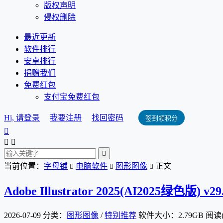
版权声明
侵权删除
最近更新
软件排行
安卓排行
捐赠我们
免费红包
支付宝免费红包
Hi, 请登录
我要注册
找回密码
签到领积分




当前位置：
字母铺
电脑软件
图形图像
正文



Adobe Illustrator 2025(AI2025绿色版) v2
2026-07-09
分类：
图形图像
/
特别推荐
软件大小：2.79GB
阅读(