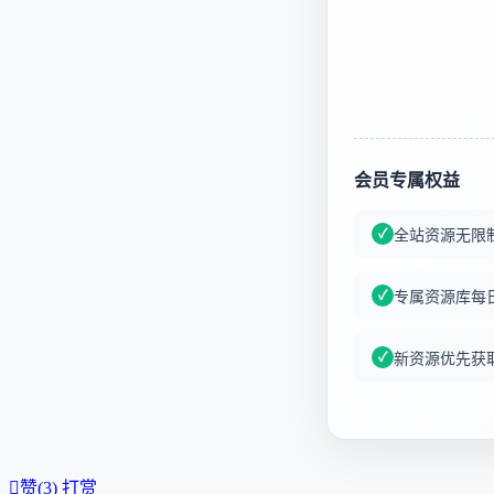
会员专属权益
全站资源无限
专属资源库每
新资源优先获

赞(
3
)
打赏