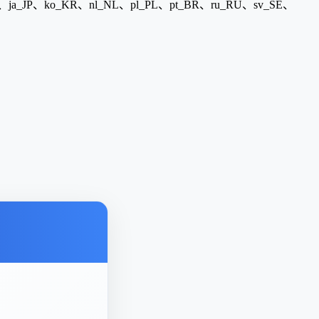
ja_JP、ko_KR、nl_NL、pl_PL、pt_BR、ru_RU、sv_SE、