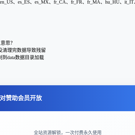
US、es_ES、es_MX、fr_CA、fr_FR、fr_MA、hu_HU、it_IT、
什么意思？
没清理完数据导致残留
data数据目录加载
对赞助会员开放
全站资源解锁，一次付费永久使用