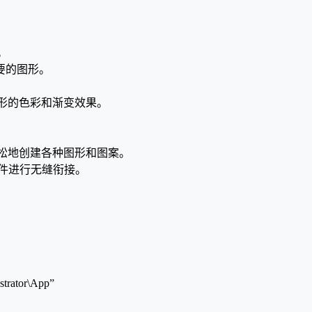
。
要的图形。
制图形的色彩和渐变效果。
。
户更轻松地创建各种图形和图案。
软件进行无缝衔接。
tor\App”