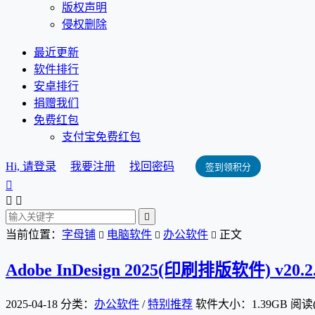
版权声明
侵权删除
最近更新
软件排行
安卓排行
捐赠我们
免费红包
支付宝免费红包
Hi, 请登录
我要注册
找回密码
签到领积分




当前位置：
字母铺
电脑软件
办公软件
正文



Adobe InDesign 2025(印刷排版软件) v20.
2025-04-18
分类：
办公软件
/
特别推荐
软件大小：1.39GB
阅读(