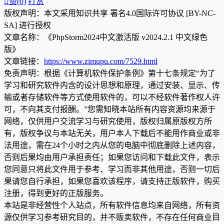

赞(
0
)
打赏
版权声明：本文采用知识共享 署名4.0国际许可协议 [BY-NC-
SA] 进行授权
文章名称：《PhpStorm2024中文激活版 v2024.2.1 中文绿色
版》
文章链接：
https://www.zimupu.com/7529.html
免责声明：根据《计算机软件保护条例》第十七条规定“为了
学习和研究软件内含的设计思想和原理，通过安装、显示、传
输或者存储软件等方式使用软件的，可以不经软件著作权人许
可，不向其支付报酬。”您需知晓本站所有内容资源均来源于
网络，仅供用户交流学习与研究使用，版权归属原版权方所
有，版权争议与本站无关，用户本人下载后不能用作商业或非
法用途，需在24个小时之内从您的电脑中彻底删除上述内容，
否则后果均由用户承担责任；如果您访问和下载此文件，表示
您同意只将此文件用于参考、学习而非其他用途，否则一切后
果请您自行承担，如果您喜欢该程序，请支持正版软件，购买
注册，得到更好的正版服务。
本站是非经营性个人站点，所有软件信息均来自网络，所有资
源仅供学习参考研究目的，并不贩卖软件，不存在任何商业目