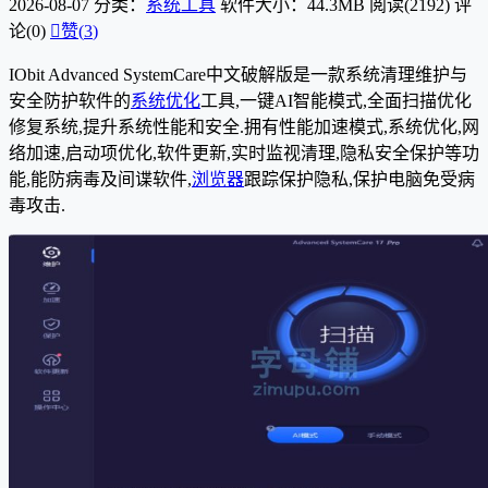
2026-08-07
分类：
系统工具
软件大小：44.3MB
阅读(2192)
评
论(0)

赞(
3
)
IObit Advanced SystemCare中文破解版是一款系统清理维护与
安全防护软件的
系统优化
工具,一键AI智能模式,全面扫描优化
修复系统,提升系统性能和安全.拥有性能加速模式,系统优化,网
络加速,启动项优化,软件更新,实时监视清理,隐私安全保护等功
能,能防病毒及间谍软件,
浏览器
跟踪保护隐私,保护电脑免受病
毒攻击.