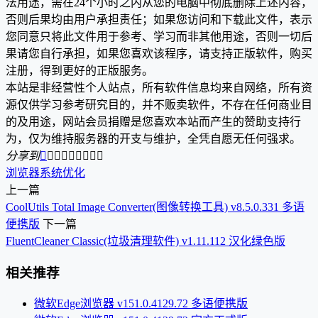
法用途，需在24个小时之内从您的电脑中彻底删除上述内容，
否则后果均由用户承担责任；如果您访问和下载此文件，表示
您同意只将此文件用于参考、学习而非其他用途，否则一切后
果请您自行承担，如果您喜欢该程序，请支持正版软件，购买
注册，得到更好的正版服务。
本站是非经营性个人站点，所有软件信息均来自网络，所有资
源仅供学习参考研究目的，并不贩卖软件，不存在任何商业目
的及用途，网站会员捐赠是您喜欢本站而产生的赞助支持行
为，仅为维持服务器的开支与维护，全凭自愿无任何强求。
分享到









浏览器
系统优化
上一篇
CoolUtils Total Image Converter(图像转换工具) v8.5.0.331 多语
便携版
下一篇
FluentCleaner Classic(垃圾清理软件) v1.11.112 汉化绿色版
相关推荐
微软Edge浏览器 v151.0.4129.72 多语便携版