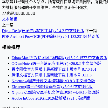
本站是非经营性个人站点，所有软件信息均来自网络，所有资
为维持服务器的开支与维护，全凭自愿无任何强求。
分享到









文本编辑
上一篇
Digao Desk(开发进程监控工具) v2.4.2 中文绿色版
下一篇
PDF Architect Pro+OCR(PDF编辑器) v9.1.133.23134 特别版
相关推荐
EdrawMax(万兴亿图图示破解版) v15.2.9.1577 中文直装版
QOwnNotes(跨平台笔记应用程序) v26.8.2 中文绿色版
百度网盘官方原版丨最新版下载丨版本号 8.7.0.101
腾讯文档官方原版丨最新版下载丨版本号 3.11.8
Notepad--(国产开源文本编辑器) v3.8.3 中文绿色版
Electerm(跨平台SSH桌面终端) v5.0.6 中文绿色版
X-plore安卓版(安卓手机文件管理器) v4.49.10 修改版
Adobe InCopy 2026(Ic2026破解版) v21.5 破解版