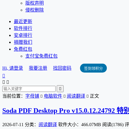
版权声明
侵权删除
最近更新
软件排行
安卓排行
捐赠我们
免费红包
支付宝免费红包
Hi, 请登录
我要注册
找回密码
签到领积分




当前位置：
字母铺
电脑软件
阅读翻译
正文



Soda PDF Desktop Pro v15.0.12.24792 
2026-07-11
分类：
阅读翻译
软件大小：466.07MB
阅读(1786)
评