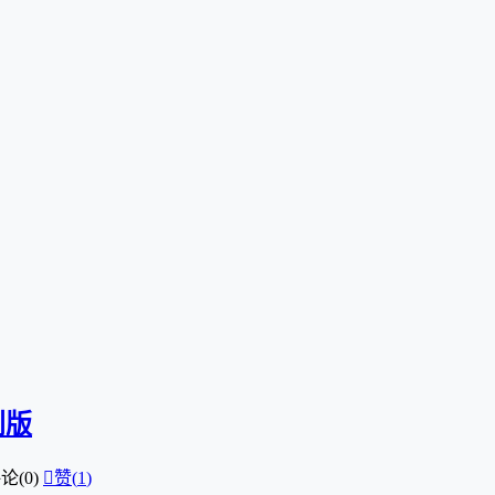
特别版
论(0)

赞(
1
)