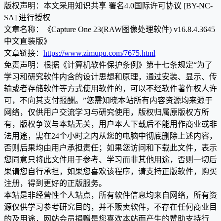
版权声明：本文采用知识共享 署名4.0国际许可协议 [BY-NC-
SA] 进行授权
文章名称：《Capture One 23(RAW图像处理软件) v16.8.4.3645
中文直装版》
文章链接：
https://www.zimupu.com/7675.html
免责声明：根据《计算机软件保护条例》第十七条规定“为了
学习和研究软件内含的设计思想和原理，通过安装、显示、传
输或者存储软件等方式使用软件的，可以不经软件著作权人许
可，不向其支付报酬。”您需知晓本站所有内容资源均来源于
网络，仅供用户交流学习与研究使用，版权归属原版权方所
有，版权争议与本站无关，用户本人下载后不能用作商业或非
法用途，需在24个小时之内从您的电脑中彻底删除上述内容，
否则后果均由用户承担责任；如果您访问和下载此文件，表示
您同意只将此文件用于参考、学习而非其他用途，否则一切后
果请您自行承担，如果您喜欢该程序，请支持正版软件，购买
注册，得到更好的正版服务。
本站是非经营性个人站点，所有软件信息均来自网络，所有资
源仅供学习参考研究目的，并不贩卖软件，不存在任何商业目
的及用途，网站会员捐赠是您喜欢本站而产生的赞助支持行