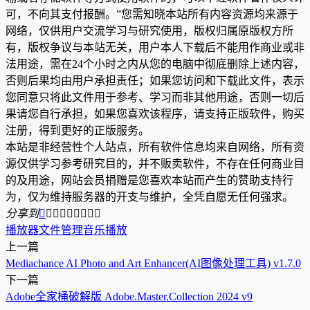
可，不向其支付报酬。”您需知晓本站所有内容资源均来源于
网络，仅供用户交流学习与研究使用，版权归属原版权方所
有，版权争议与本站无关，用户本人下载后不能用作商业或非
法用途，需在24个小时之内从您的电脑中彻底删除上述内容，
否则后果均由用户承担责任；如果您访问和下载此文件，表示
您同意只将此文件用于参考、学习而非其他用途，否则一切后
果请您自行承担，如果您喜欢该程序，请支持正版软件，购买
注册，得到更好的正版服务。
本站是非经营性个人站点，所有软件信息均来自网络，所有资
源仅供学习参考研究目的，并不贩卖软件，不存在任何商业目
的及用途，网站会员捐赠是您喜欢本站而产生的赞助支持行
为，仅为维持服务器的开支与维护，全凭自愿无任何强求。
分享到









播放器
文件管理
音乐播放
上一篇
Mediachance AI Photo and Art Enhancer(AI图像处理工具) v1.7.0
下一篇
Adobe全家桶破解版 Adobe.Master.Collection 2024 v9