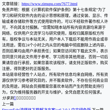
文章链接：
https://www.zimupu.com/7677.html
免责声明：根据《计算机软件保护条例》第十七条规定“为了
学习和研究软件内含的设计思想和原理，通过安装、显示、传
输或者存储软件等方式使用软件的，可以不经软件著作权人许
可，不向其支付报酬。”您需知晓本站所有内容资源均来源于
网络，仅供用户交流学习与研究使用，版权归属原版权方所
有，版权争议与本站无关，用户本人下载后不能用作商业或非
法用途，需在24个小时之内从您的电脑中彻底删除上述内容，
否则后果均由用户承担责任；如果您访问和下载此文件，表示
您同意只将此文件用于参考、学习而非其他用途，否则一切后
果请您自行承担，如果您喜欢该程序，请支持正版软件，购买
注册，得到更好的正版服务。
本站是非经营性个人站点，所有软件信息均来自网络，所有资
源仅供学习参考研究目的，并不贩卖软件，不存在任何商业目
的及用途，网站会员捐赠是您喜欢本站而产生的赞助支持行
为，仅为维持服务器的开支与维护，全凭自愿无任何强求。
分享到









上一篇
StreamFab(流媒体下载解决方案) v6.2.0.1 中文绿色版
下一篇