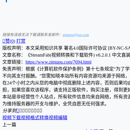
链接有误或无法下载请联系发邮件：
zimupu@qq.com

赞(
0
)
打赏
版权声明：本文采用知识共享 署名4.0国际许可协议 [BY-NC-S
文章名称：《StreamFab(视频转换和下载软件) v6.2.0.1 中文
文章链接：
https://www.zimupu.com/7694.html
免责声明：根据《计算机软件保护条例》第十七条规定“为了
不向其支付报酬。”您需知晓本站所有内容资源均来源于网络
在24个小时之内从您的电脑中彻底删除上述内容，否则后果
担，如果您喜欢该程序，请支持正版软件，购买注册，得到更
本站是非经营性个人站点，所有软件信息均来自网络，所有资
为维持服务器的开支与维护，全凭自愿无任何强求。
分享到









视频下载
视频格式转换
视频编辑
上一篇