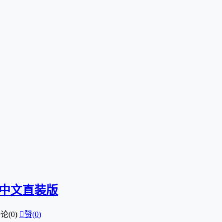
.1 中文直装版
论(0)

赞(
0
)