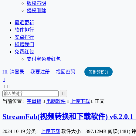
版权声明
侵权删除
最近更新
软件排行
安卓排行
捐赠我们
免费红包
支付宝免费红包
Hi, 请登录
我要注册
找回密码
签到领积分




当前位置：
字母铺
电脑软件
上传下载
正文



StreamFab(视频转换和下载软件) v6.2.0
2024-10-19
分类：
上传下载
软件大小：397.12MB
阅读(1481)
评