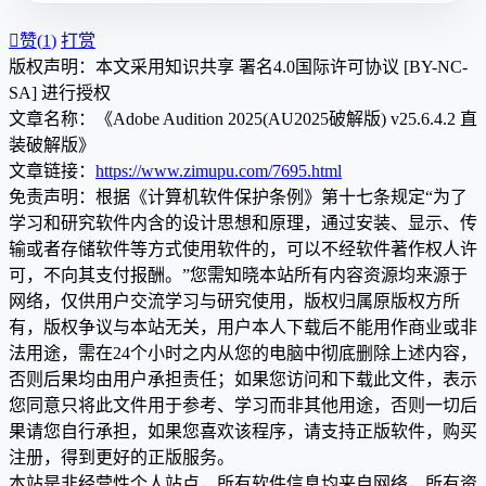

赞(
1
)
打赏
版权声明：本文采用知识共享 署名4.0国际许可协议 [BY-NC-
SA] 进行授权
文章名称：《Adobe Audition 2025(AU2025破解版) v25.6.4.2 直
装破解版》
文章链接：
https://www.zimupu.com/7695.html
免责声明：根据《计算机软件保护条例》第十七条规定“为了
学习和研究软件内含的设计思想和原理，通过安装、显示、传
输或者存储软件等方式使用软件的，可以不经软件著作权人许
可，不向其支付报酬。”您需知晓本站所有内容资源均来源于
网络，仅供用户交流学习与研究使用，版权归属原版权方所
有，版权争议与本站无关，用户本人下载后不能用作商业或非
法用途，需在24个小时之内从您的电脑中彻底删除上述内容，
否则后果均由用户承担责任；如果您访问和下载此文件，表示
您同意只将此文件用于参考、学习而非其他用途，否则一切后
果请您自行承担，如果您喜欢该程序，请支持正版软件，购买
注册，得到更好的正版服务。
本站是非经营性个人站点，所有软件信息均来自网络，所有资