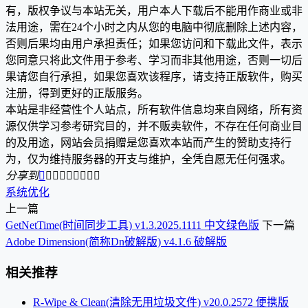
有，版权争议与本站无关，用户本人下载后不能用作商业或非
法用途，需在24个小时之内从您的电脑中彻底删除上述内容，
否则后果均由用户承担责任；如果您访问和下载此文件，表示
您同意只将此文件用于参考、学习而非其他用途，否则一切后
果请您自行承担，如果您喜欢该程序，请支持正版软件，购买
注册，得到更好的正版服务。
本站是非经营性个人站点，所有软件信息均来自网络，所有资
源仅供学习参考研究目的，并不贩卖软件，不存在任何商业目
的及用途，网站会员捐赠是您喜欢本站而产生的赞助支持行
为，仅为维持服务器的开支与维护，全凭自愿无任何强求。
分享到









系统优化
上一篇
GetNetTime(时间同步工具) v1.3.2025.1111 中文绿色版
下一篇
Adobe Dimension(简称Dn破解版) v4.1.6 破解版
相关推荐
R-Wipe & Clean(清除无用垃圾文件) v20.0.2572 便携版