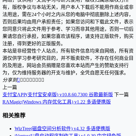
有，版权争议与本站无关，用户本人下载后不能用作商业或非
法用途，需在24个小时之内从您的电脑中彻底删除上述内容，
否则后果均由用户承担责任；如果您访问和下载此文件，表示
您同意只将此文件用于参考、学习而非其他用途，否则一切后
果请您自行承担，如果您喜欢该程序，请支持正版软件，购买
注册，得到更好的正版服务。
本站是非经营性个人站点，所有软件信息均来自网络，所有资
源仅供学习参考研究目的，并不贩卖软件，不存在任何商业目
的及用途，网站会员捐赠是您喜欢本站而产生的赞助支持行
为，仅为维持服务器的开支与维护，全凭自愿无任何强求。
分享到









上一篇
支付宝APP(支付宝安卓版) v10.8.60.7300 谷歌最新版
下一篇
RAMagic(Windows 内存优化工具) v1.22 多语便携版
相关推荐
WizTree(磁盘空间分析软件) v4.32 多语便携版
iVentoy(U盘启动程序制作工具) v1.0.39 中文绿色版