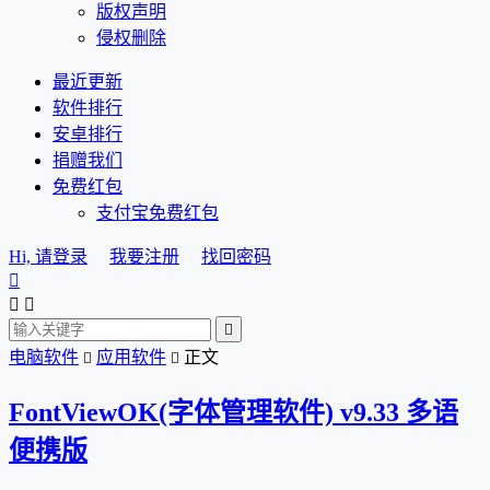
版权声明
侵权删除
最近更新
软件排行
安卓排行
捐赠我们
免费红包
支付宝免费红包
Hi, 请登录
我要注册
找回密码




电脑软件
应用软件
正文


FontViewOK(字体管理软件) v9.33 多语
便携版