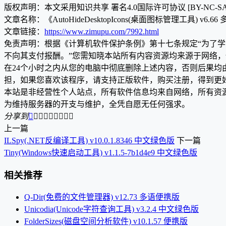
版权声明：本文采用知识共享 署名4.0国际许可协议 [BY-NC-S
文章名称：《AutoHideDesktopIcons(桌面图标管理工具) v6.6
文章链接：
https://www.zimupu.com/7992.html
免责声明：根据《计算机软件保护条例》第十七条规定“为了
不向其支付报酬。”您需知晓本站所有内容资源均来源于网络
在24个小时之内从您的电脑中彻底删除上述内容，否则后果
担，如果您喜欢该程序，请支持正版软件，购买注册，得到更
本站是非经营性个人站点，所有软件信息均来自网络，所有资
为维持服务器的开支与维护，全凭自愿无任何强求。
分享到









上一篇
ILSpy(.NET反编译工具) v10.0.1.8346 中文绿色版
下一篇
Tiny(Windows快速启动工具) v1.1.5-7b1d4e9 中文绿色版
相关推荐
Q-Dir(免费的文件管理器) v12.73 多语便携版
Unicodia(Unicode字符查询工具) v3.2.4 中文绿色版
FolderSizes(磁盘空间分析软件) v10.1.57 便携版