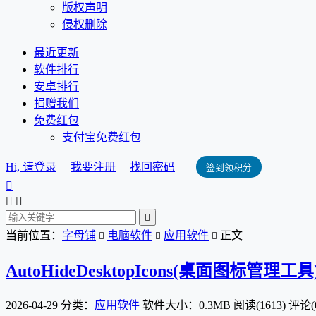
版权声明
侵权删除
最近更新
软件排行
安卓排行
捐赠我们
免费红包
支付宝免费红包
Hi, 请登录
我要注册
找回密码
签到领积分




当前位置：
字母铺
电脑软件
应用软件
正文



AutoHideDesktopIcons(桌面图标管理工具
2026-04-29
分类：
应用软件
软件大小：0.3MB
阅读(1613)
评论(