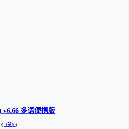
) v6.66 多语便携版
0)

赞(
0
)