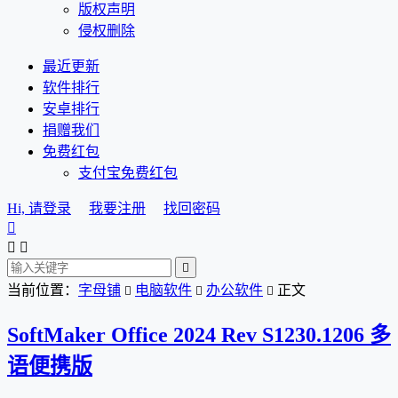
版权声明
侵权删除
最近更新
软件排行
安卓排行
捐赠我们
免费红包
支付宝免费红包
Hi, 请登录
我要注册
找回密码




当前位置：
字母铺
电脑软件
办公软件
正文



SoftMaker Office 2024 Rev S1230.1206 多
语便携版