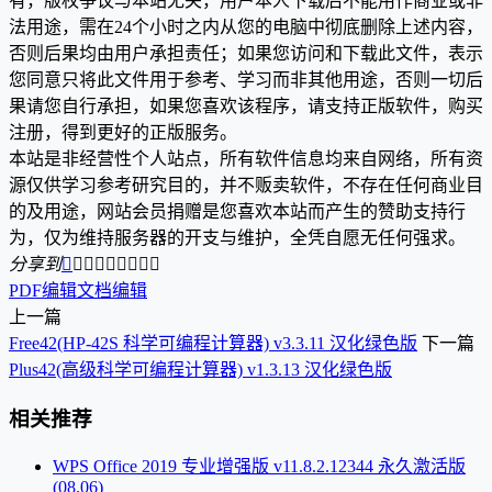
有，版权争议与本站无关，用户本人下载后不能用作商业或非
法用途，需在24个小时之内从您的电脑中彻底删除上述内容，
否则后果均由用户承担责任；如果您访问和下载此文件，表示
您同意只将此文件用于参考、学习而非其他用途，否则一切后
果请您自行承担，如果您喜欢该程序，请支持正版软件，购买
注册，得到更好的正版服务。
本站是非经营性个人站点，所有软件信息均来自网络，所有资
源仅供学习参考研究目的，并不贩卖软件，不存在任何商业目
的及用途，网站会员捐赠是您喜欢本站而产生的赞助支持行
为，仅为维持服务器的开支与维护，全凭自愿无任何强求。
分享到









PDF编辑
文档编辑
上一篇
Free42(HP-42S 科学可编程计算器) v3.3.11 汉化绿色版
下一篇
Plus42(高级科学可编程计算器) v1.3.13 汉化绿色版
相关推荐
WPS Office 2019 专业增强版 v11.8.2.12344 永久激活版
(08.06)