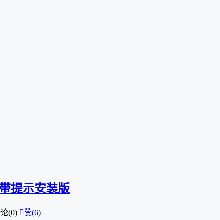
防撤回带提示安装版
论(0)

赞(
6
)