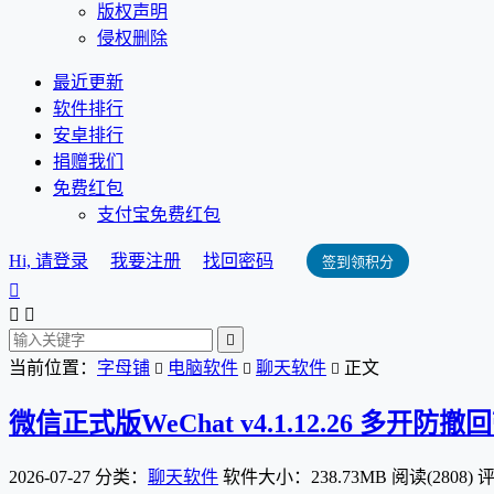
版权声明
侵权删除
最近更新
软件排行
安卓排行
捐赠我们
免费红包
支付宝免费红包
Hi, 请登录
我要注册
找回密码
签到领积分




当前位置：
字母铺
电脑软件
聊天软件
正文



微信正式版WeChat v4.1.12.26 多开
2026-07-27
分类：
聊天软件
软件大小：238.73MB
阅读(2808)
评