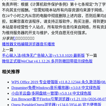
免责声明：根据《计算机软件保护条例》第十七条规定“为了
不向其支付报酬。”您需知晓本站所有内容资源均来源于网络
在24个小时之内从您的电脑中彻底删除上述内容，否则后果
担，如果您喜欢该程序，请支持正版软件，购买注册，得到更
本站是非经营性个人站点，所有软件信息均来自网络，所有资
为维持服务器的开支与维护，全凭自愿无任何强求。
分享到









播放器
文档编辑
浏览器
音乐播放
上一篇
手心输入法(纯净无广告输入法) v3.3.0.1020 最新版
下一篇
微信正式版WeChat v4.1.12.26 多开防撤回带提示绿色版
相关推荐
WPS Office 2019 专业增强版 v11.8.2.12344 永久激活版(08.
Dopamine(免费Windows音乐播放器) v3.0.8 中文绿色版
小白羊云盘(多网盘统一管理) v5.0.14 中文绿色版
Zen Browser(基于Firefox引擎浏览器) v1.21.11b (2026-08-07
Opera Portable(Opera浏览器) v134.0.5954.46 官方便携版