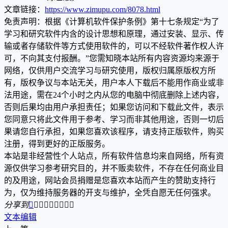
文章链接：
https://www.zimupu.com/8078.html
免责声明：根据《计算机软件保护条例》第十七条规定“为了
学习和研究软件内含的设计思想和原理，通过安装、显示、传
输或者存储软件等方式使用软件的，可以不经软件著作权人许
可，不向其支付报酬。”您需知晓本站所有内容资源均来源于
网络，仅供用户交流学习与研究使用，版权归属原版权方所
有，版权争议与本站无关，用户本人下载后不能用作商业或非
法用途，需在24个小时之内从您的电脑中彻底删除上述内容，
否则后果均由用户承担责任；如果您访问和下载此文件，表示
您同意只将此文件用于参考、学习而非其他用途，否则一切后
果请您自行承担，如果您喜欢该程序，请支持正版软件，购买
注册，得到更好的正版服务。
本站是非经营性个人站点，所有软件信息均来自网络，所有资
源仅供学习参考研究目的，并不贩卖软件，不存在任何商业目
的及用途，网站会员捐赠是您喜欢本站而产生的赞助支持行
为，仅为维持服务器的开支与维护，全凭自愿无任何强求。
分享到









文本编辑