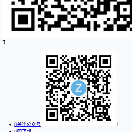


关注公众号


回顶部