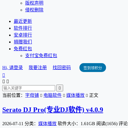
版权声明
侵权删除
最近更新
软件排行
安卓排行
捐赠我们
免费红包
支付宝免费红包
Hi, 请登录
我要注册
找回密码
签到领积分




当前位置：
字母铺
电脑软件
媒体播放
正文



Serato DJ Pro(专业DJ软件) v4.0.9
2026-07-11
分类：
媒体播放
软件大小：1.61GB
阅读(1656)
评论(