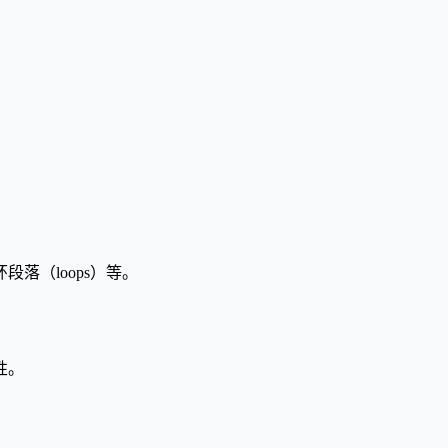
落（loops）等。
性。