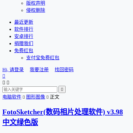
版权声明
侵权删除
最近更新
软件排行
安卓排行
捐赠我们
免费红包
支付宝免费红包
Hi, 请登录
我要注册
找回密码




电脑软件
图形图像
正文


FotoSketcher(数码相片处理软件) v3.98
中文绿色版