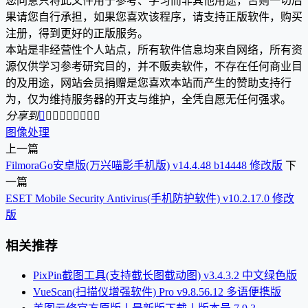
您同意只将此文件用于参考、学习而非其他用途，否则一切后
果请您自行承担，如果您喜欢该程序，请支持正版软件，购买
注册，得到更好的正版服务。
本站是非经营性个人站点，所有软件信息均来自网络，所有资
源仅供学习参考研究目的，并不贩卖软件，不存在任何商业目
的及用途，网站会员捐赠是您喜欢本站而产生的赞助支持行
为，仅为维持服务器的开支与维护，全凭自愿无任何强求。
分享到









图像处理
上一篇
FilmoraGo安卓版(万兴喵影手机版) v14.4.48 b14448 修改版
下
一篇
ESET Mobile Security Antivirus(手机防护软件) v10.2.17.0 修改
版
相关推荐
PixPin截图工具(支持截长图截动图) v3.4.3.2 中文绿色版
VueScan(扫描仪增强软件) Pro v9.8.56.12 多语便携版