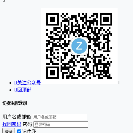

关注公众号


回顶部
登录
切换注册
用户名或邮箱
找回密码
密码
记住我