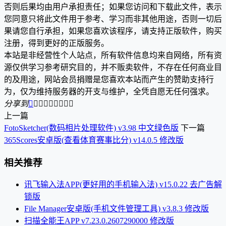
否则后果均由用户承担责任；如果您访问和下载此文件，表示
您同意只将此文件用于参考、学习而非其他用途，否则一切后
果请您自行承担，如果您喜欢该程序，请支持正版软件，购买
注册，得到更好的正版服务。
本站是非经营性个人站点，所有软件信息均来自网络，所有资
源仅供学习参考研究目的，并不贩卖软件，不存在任何商业目
的及用途，网站会员捐赠是您喜欢本站而产生的赞助支持行
为，仅为维持服务器的开支与维护，全凭自愿无任何强求。
分享到









上一篇
FotoSketcher(数码相片处理软件) v3.98 中文绿色版
下一篇
365Scores安卓版(查看体育赛事比分) v14.0.5 修改版
相关推荐
讯飞输入法APP(更好用的手机输入法) v15.0.22 去广告解
锁版
File Manager安卓版(手机文件管理工具) v3.8.3 修改版
扫描全能王APP v7.23.0.2607290000 修改版