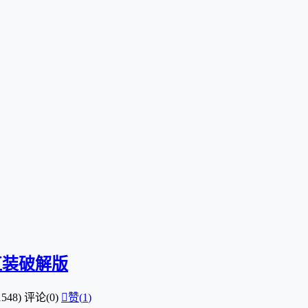
8 直装破解版
548)
评论(0)

赞(
1
)