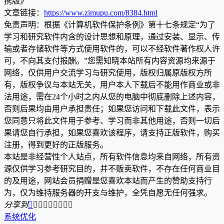
携版》
文章链接：
https://www.zimupu.com/8384.html
免责声明：根据《计算机软件保护条例》第十七条规定“为了
学习和研究软件内含的设计思想和原理，通过安装、显示、传
输或者存储软件等方式使用软件的，可以不经软件著作权人许
可，不向其支付报酬。”您需知晓本站所有内容资源均来源于
网络，仅供用户交流学习与研究使用，版权归属原版权方所
有，版权争议与本站无关，用户本人下载后不能用作商业或非
法用途，需在24个小时之内从您的电脑中彻底删除上述内容，
否则后果均由用户承担责任；如果您访问和下载此文件，表示
您同意只将此文件用于参考、学习而非其他用途，否则一切后
果请您自行承担，如果您喜欢该程序，请支持正版软件，购买
注册，得到更好的正版服务。
本站是非经营性个人站点，所有软件信息均来自网络，所有资
源仅供学习参考研究目的，并不贩卖软件，不存在任何商业目
的及用途，网站会员捐赠是您喜欢本站而产生的赞助支持行
为，仅为维持服务器的开支与维护，全凭自愿无任何强求。
分享到









系统优化