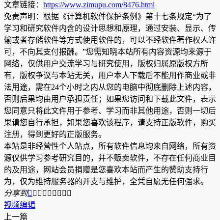
文章链接：
https://www.zimupu.com/8476.html
免责声明：根据《计算机软件保护条例》第十七条规定“为了
学习和研究软件内含的设计思想和原理，通过安装、显示、传
输或者存储软件等方式使用软件的，可以不经软件著作权人许
可，不向其支付报酬。”您需知晓本站所有内容资源均来源于
网络，仅供用户交流学习与研究使用，版权归属原版权方所
有，版权争议与本站无关，用户本人下载后不能用作商业或非
法用途，需在24个小时之内从您的电脑中彻底删除上述内容，
否则后果均由用户承担责任；如果您访问和下载此文件，表示
您同意只将此文件用于参考、学习而非其他用途，否则一切后
果请您自行承担，如果您喜欢该程序，请支持正版软件，购买
注册，得到更好的正版服务。
本站是非经营性个人站点，所有软件信息均来自网络，所有资
源仅供学习参考研究目的，并不贩卖软件，不存在任何商业目
的及用途，网站会员捐赠是您喜欢本站而产生的赞助支持行
为，仅为维持服务器的开支与维护，全凭自愿无任何强求。
分享到









视频编辑
上一篇