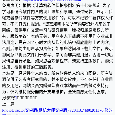
免责声明：根据《计算机软件保护条例》第十七条规定“为了
学习和研究软件内含的设计思想和原理，通过安装、显示、传
输或者存储软件等方式使用软件的，可以不经软件著作权人许
可，不向其支付报酬。”您需知晓本站所有内容资源均来源于
网络，仅供用户交流学习与研究使用，版权归属原版权方所
有，版权争议与本站无关，用户本人下载后不能用作商业或非
法用途，需在24个小时之内从您的电脑中彻底删除上述内容，
否则后果均由用户承担责任；如果您访问和下载此文件，表示
您同意只将此文件用于参考、学习而非其他用途，否则一切后
果请您自行承担，如果您喜欢该程序，请支持正版软件，购买
注册，得到更好的正版服务。
本站是非经营性个人站点，所有软件信息均来自网络，所有资
源仅供学习参考研究目的，并不贩卖软件，不存在任何商业目
的及用途，网站会员捐赠是您喜欢本站而产生的赞助支持行
为，仅为维持服务器的开支与维护，全凭自愿无任何强求。
分享到









上一篇
PhotoDirector安卓版(相机大师安卓版) v20.13.7 b90201370 修改