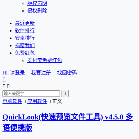
版权声明
侵权删除
最近更新
软件排行
安卓排行
捐赠我们
免费红包
支付宝免费红包
Hi, 请登录
我要注册
找回密码




电脑软件
应用软件
正文


QuickLook(快速预览文件工具) v4.5.0 多
语便携版