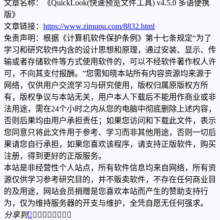
文章名称：《QuickLook(快速预览文件工具) v4.5.0 多语便携
版》
文章链接：
https://www.zimupu.com/8832.html
免责声明：根据《计算机软件保护条例》第十七条规定“为了
学习和研究软件内含的设计思想和原理，通过安装、显示、传
输或者存储软件等方式使用软件的，可以不经软件著作权人许
可，不向其支付报酬。”您需知晓本站所有内容资源均来源于
网络，仅供用户交流学习与研究使用，版权归属原版权方所
有，版权争议与本站无关，用户本人下载后不能用作商业或非
法用途，需在24个小时之内从您的电脑中彻底删除上述内容，
否则后果均由用户承担责任；如果您访问和下载此文件，表示
您同意只将此文件用于参考、学习而非其他用途，否则一切后
果请您自行承担，如果您喜欢该程序，请支持正版软件，购买
注册，得到更好的正版服务。
本站是非经营性个人站点，所有软件信息均来自网络，所有资
源仅供学习参考研究目的，并不贩卖软件，不存在任何商业目
的及用途，网站会员捐赠是您喜欢本站而产生的赞助支持行
为，仅为维持服务器的开支与维护，全凭自愿无任何强求。
分享到








