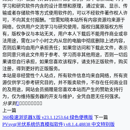
学习和研究软件内含的设计思想和原理，通过安装、显示、传
输或者存储软件等方式使用软件的，可以不经软件著作权人许
可，不向其支付报酬。”您需知晓本站所有内容资源均来源于
网络，仅供用户交流学习与研究使用，版权归属原版权方所
有，版权争议与本站无关，用户本人下载后不能用作商业或非
法用途，需在24个小时之内从您的电脑中彻底删除上述内容，
否则后果均由用户承担责任；如果您访问和下载此文件，表示
您同意只将此文件用于参考、学习而非其他用途，否则一切后
果请您自行承担，如果您喜欢该程序，请支持正版软件，购买
注册，得到更好的正版服务。
本站是非经营性个人站点，所有软件信息均来自网络，所有资
源仅供学习参考研究目的，并不贩卖软件，不存在任何商业目
的及用途，网站会员捐赠是您喜欢本站而产生的赞助支持行
为，仅为维持服务器的开支与维护，全凭自愿无任何强求。
分享到









上一篇
360极速浏览器X版 v23.1.1253.64 绿色便携版
下一篇
PVsyst(光伏系统仿真模拟软件) v8.1.4.48838 中文特别版