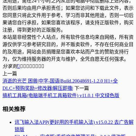
法用途，需在24个小时之内从您的电脑中彻底删除上述内容，
否则后果均由用户承担责任；如果您访问和下载此文件，表示
您同意只将此文件用于参考、学习而非其他用途，否则一切后
果请您自行承担，如果您喜欢该程序，请支持正版软件，购买
注册，得到更好的正版服务。
本站是非经营性个人站点，所有软件信息均来自网络，所有资
源仅供学习参考研究目的，并不贩卖软件，不存在任何商业目
的及用途，网站会员捐赠是您喜欢本站而产生的赞助支持行
为，仅为维持服务器的开支与维护，全凭自愿无任何强求。
分享到









上一篇
消逝的光芒 困兽|中字-国语|Build.20048691-1.2.0 H1+全
DLC+预购奖励+修改器|解压即撸|
下一篇
搞机工具箱(电脑端手机工具箱软件) v11.0.1 中文绿色版
相关推荐
讯飞输入法APP(更好用的手机输入法) v15.0.22 去广告解
锁版