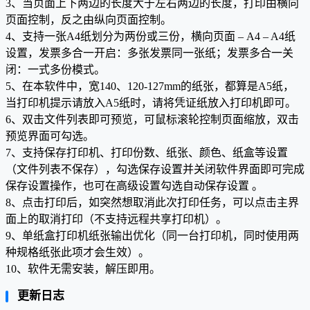
3、当页面上下两边的长度大于左右两边的长度，打印由横向
页面控制，反之由纵向页面控制。
4、支持一张A4纸划分为两份或三份，横向页面 – A4 – A4纸
设置，发票多合一开启：多张发票同一张纸；发票多合一关
闭：一式多份模式。
5、在本软件中，宽140、120-127mm的纸张，都算是A5纸，
当打印机提示请放入A5纸时，请将凭证纸放入打印机即可。
6、双击文件列表即可预览，可鼠标滚轮控制页面缩放，双击
预览界面可勾选。
7、支持保存打印机、打印份数、纸张、颜色、纸盒等设置
（文件列表不保存），勾选保存设置并关闭软件界面即可完成
保存设置操作，也可在高级设置勾选自动保存设置 。
8、点击打印后，如突然想取消此次打印任务，可以点击主界
面上的取消打印（不支持远程共享打印机）。
9、单纸盒打印机纸张输出优化（同一台打印机，同时使用两
种规格纸张此项才会生效）。
10、软件无需安装，解压即用。
更新日志