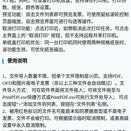
A5 纸。同时，可设置打印机纸盒，支持保存打印机、打印份
数、纸张、颜色等设置。
预览功能：双击文件列表即可预览发票，可使用鼠标滚轮控制
页面缩放，双击预览界面可进行勾选等操作。
取消打印功能：点击打印后，如想取消此次打印任务，可点击
主界面上的 “取消打印” 按钮，但不支持远程共享打印机。
单纸盒打印机优化：同一台打印机同时使用两种规格纸张时，
该功能生效，可优化纸张输出。
使用说明
1、文件导入数量不限，但单个文件限制是10页。支持PDF、
OFD和图片版电子发票（非以上三种文件会自动跳过）。文
件导入方式： 可在软件界面将文件拖入；可将文件拖至与
PrintPDF.exe快捷方式或PrintPDF.exe可执行文件处导入； 可点
击按钮“+”添加文件到列表，按钮在“文件列表”右侧。
2、被用红色标记的文件名可能是未知的票据类型或不是电子
发票，文件不会被打印。可根据提示临时取消限制，或者高级
设置中永久取消限制。