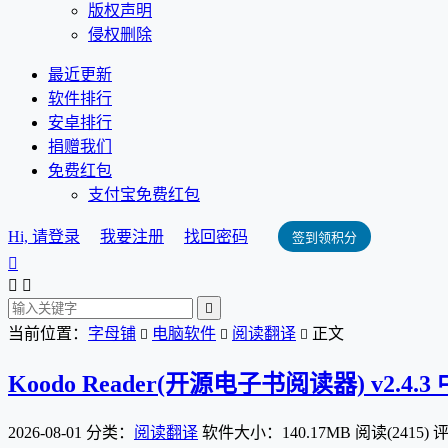
版权声明
侵权删除
最近更新
软件排行
安卓排行
捐赠我们
免费红包
支付宝免费红包
Hi, 请登录
我要注册
找回密码
签到领积分




当前位置：
字母铺
电脑软件
阅读翻译
正文



Koodo Reader(开源电子书阅读器) v2.4.
2026-08-01
分类：
阅读翻译
软件大小：140.17MB
阅读(2415)
评