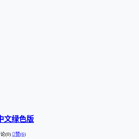
3 中文绿色版
论(0)

赞(
6
)