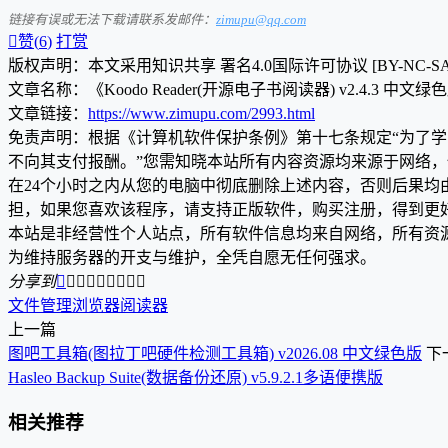
链接有误或无法下载请联系发邮件：
zimupu@qq.com

赞(
6
)
打赏
版权声明：本文采用知识共享 署名4.0国际许可协议 [BY-NC-S
文章名称：《Koodo Reader(开源电子书阅读器) v2.4.3 中文绿
文章链接：
https://www.zimupu.com/2993.html
免责声明：根据《计算机软件保护条例》第十七条规定“为了
不向其支付报酬。”您需知晓本站所有内容资源均来源于网络
在24个小时之内从您的电脑中彻底删除上述内容，否则后果
担，如果您喜欢该程序，请支持正版软件，购买注册，得到更
本站是非经营性个人站点，所有软件信息均来自网络，所有资
为维持服务器的开支与维护，全凭自愿无任何强求。
分享到









文件管理
浏览器
阅读器
上一篇
图吧工具箱(图拉丁吧硬件检测工具箱) v2026.08 中文绿色版
下
Hasleo Backup Suite(数据备份还原) v5.9.2.1多语便携版
相关推荐