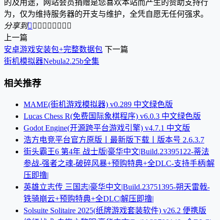
的及用途，网站会员捐赠是您喜欢本站而产生的赞助支持行
为，仅为维持服务器的开支与维护，全凭自愿无任何强求。
分享到









上一篇
安卓游戏安装包+完整数据包
下一篇
街机模拟器Nebula2.25b全集
相关推荐
MAME(街机游戏模拟器) v0.289 中文绿色版
Lucas Chess R(免费国际象棋程序) v6.0.3 中文绿色版
Godot Engine(开源跨平台游戏引擎) v4.7.1 中文版
浩方电竞平台官方原版丨最新版下载丨版本号 2.6.3.7
街头霸王6 第4年 战士版|豪华中文|Build.23395122-蒂法
参战-强者之魂-破碎风暴+预购特典+全DLC-支持手柄|解
压即撸|
英雄立志传 三国志|豪华中文|Build.23751395-朔天雷戟-
铁骑崩云+预购特典+全DLC|解压即撸|
Solsuite Solitaire 2025(纸牌游戏套装软件) v26.2 便携版