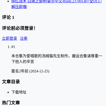
绯红战术 白旗之黎明|豪华中文|Build.23700140+全DLC|
解压即撸|
评论
1
评论前必须登录！
立即登录
注册
#1
本合集为爱唱歌的汤姆猫先生制作，搬运合集请尊重一
下他人的辛苦
匿名
2年前 (2024-12-25)
文章目录
下载地址
热门文章