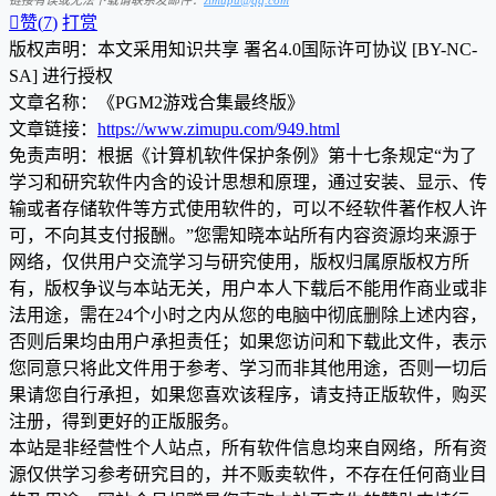

赞(
7
)
打赏
版权声明：本文采用知识共享 署名4.0国际许可协议 [BY-NC-
SA] 进行授权
文章名称：《PGM2游戏合集最终版》
文章链接：
https://www.zimupu.com/949.html
免责声明：根据《计算机软件保护条例》第十七条规定“为了
学习和研究软件内含的设计思想和原理，通过安装、显示、传
输或者存储软件等方式使用软件的，可以不经软件著作权人许
可，不向其支付报酬。”您需知晓本站所有内容资源均来源于
网络，仅供用户交流学习与研究使用，版权归属原版权方所
有，版权争议与本站无关，用户本人下载后不能用作商业或非
法用途，需在24个小时之内从您的电脑中彻底删除上述内容，
否则后果均由用户承担责任；如果您访问和下载此文件，表示
您同意只将此文件用于参考、学习而非其他用途，否则一切后
果请您自行承担，如果您喜欢该程序，请支持正版软件，购买
注册，得到更好的正版服务。
本站是非经营性个人站点，所有软件信息均来自网络，所有资
源仅供学习参考研究目的，并不贩卖软件，不存在任何商业目