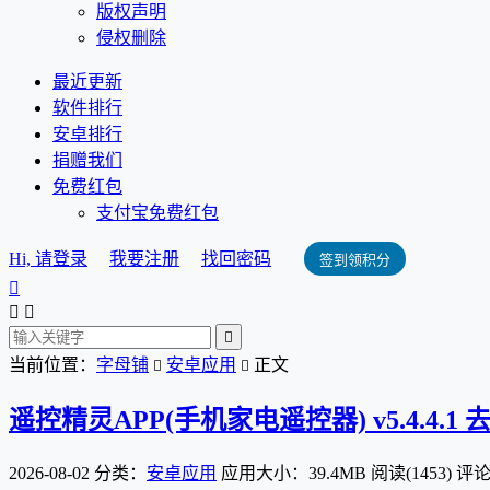
版权声明
侵权删除
最近更新
软件排行
安卓排行
捐赠我们
免费红包
支付宝免费红包
Hi, 请登录
我要注册
找回密码
签到领积分




当前位置：
字母铺
安卓应用
正文


遥控精灵APP(手机家电遥控器) v5.4.4.1
2026-08-02
分类：
安卓应用
应用大小：39.4MB
阅读(1453)
评论(