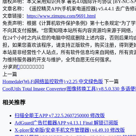
版权声明：本文采用知识共享 署名4.0国际许可协议 [BY-NC-S
文章名称：《遥控精灵APP(手机家电遥控器) v5.4.4.1 去广告
文章链接：
https://www.zimupu.com/9691.html
免责声明：根据《计算机软件保护条例》第十七条规定“为了
不向其支付报酬。”您需知晓本站所有内容资源均来源于网络
在24个小时之内从您的电脑中彻底删除上述内容，否则后果
担，如果您喜欢该程序，请支持正版软件，购买注册，得到更
本站是非经营性个人站点，所有软件信息均来自网络，所有资
为维持服务器的开支与维护，全凭自愿无任何强求。
分享到









上一篇
Homedale(Wi-Fi网络监控软件) v2.25 中文绿色版
下一篇
CoolUtils Total Image Converter(图像转换工具) v8.5.0.330 多
相关推荐
扫描全能王APP v7.22.5.2607250000 修改版
AdGuard广告拦截器APP v4.13.1 Final 解锁订阅版
X-plore安卓版(安卓手机文件管理器) v4.49.10 修改版