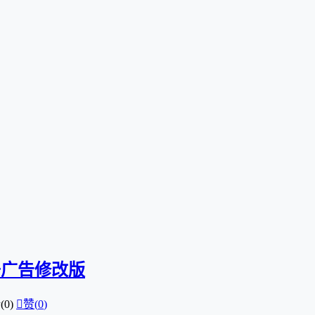
 去广告修改版
0)

赞(
0
)