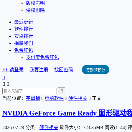
版权声明
侵权删除
最近更新
软件排行
安卓排行
捐赠我们
免费红包
支付宝免费红包
Hi, 请登录
我要注册
找回密码
签到领积分




当前位置：
字母铺
电脑软件
硬件相关
正文



NVIDIA GeForce Game Ready 图形驱动
2026-07-29
分类：
硬件相关
软件大小：723.85MB
阅读(1144)
评