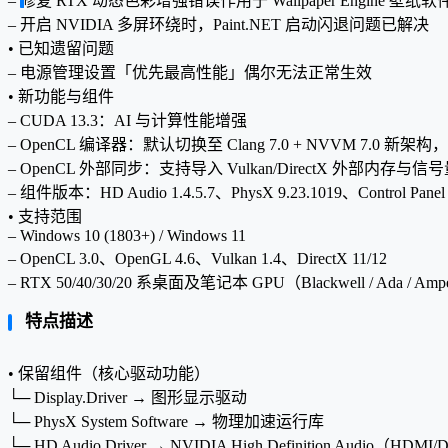
– 修复 RTX 动态色彩增强错误作用于 Wallpaper Engine 壁纸
– 开启 NVIDIA 多屏环绕时，Paint.NET 启动闪退问题已解决
• 已知遗留问题
– 电源管理设置「优先最高性能」偶尔无法正常生效
• 新功能与组件
– CUDA 13.3：AI 与计算性能增强
– OpenCL 编译器：默认切换至 Clang 7.0 + NVVM 7.0 新架
– OpenCL 外部同步：支持导入 Vulkan/DirectX 外部内存与信号量
– 组件版本：HD Audio 1.4.5.7、PhysX 9.23.1019、Control Panel 8
• 支持范围
– Windows 10 (1803+) / Windows 11
– OpenCL 3.0、OpenGL 4.6、Vulkan 1.4、DirectX 11/12
– RTX 50/40/30/20 系桌面及笔记本 GPU（Blackwell / Ada / Amper
特点描述
• 保留组件（核心驱动功能）
└─ Display.Driver → 图形显示驱动
└─ PhysX System Software → 物理加速运行库
└─ HD Audio Driver → NVIDIA High Definition Audio（HD