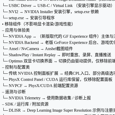
└─ USBC Driver → USB-C / Virtual Link （安装引擎显示驱动）
└─ NVI2 → NVIDIA Installer 安装引擎，setup.exe 依赖
└─ setup.exe → 安装引导程序
• 移除组件（不影响显卡渲染/游戏性能）
– 应用与体验类
└─ NVIDIA App → （新版取代的 GF Experience 组件）
└─ NVIDIA Backend → 老版 GeForce Experience 后台、
└─ Ansel / NvCamera → Anshel截图组件
└─ ShadowPlay / Instant Replay → 即时重放、录屏、直播推送
└─ Optimus 双显卡切换界面 → 切换仍由驱动提供，仅移除前
– 控制与配置类
└─ 传统 NVIDIA 控制面板扩展 → 经典CPL入口、部分高级选
└─ PhysX Control Panel / CUDA 运行库保留，仅移除配置面板
└─ NVPCF → PhysX/CUDA 前端配置资源
– 遥测与诊断
└─ NVIDIA Telemetry → 使用数据收集 / 诊断上报
– SDK / 运行库 / 附加资源
└─ DLISR → Deep Learning Image Super Resolution 示例与注