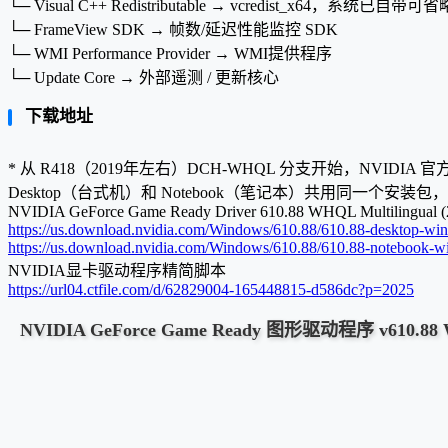
└─ Visual C++ Redistributable → vcredist_x64，系统已自带可省
└─ FrameView SDK → 帧数/延迟性能监控 SDK
└─ WMI Performance Provider → WMI提供程序
└─ Update Core → 外部遥测 / 更新核心
下载地址
* 从 R418（2019年左右）DCH-WHQL 分支开始，NVIDIA
Desktop（台式机）和 Notebook（笔记本）共用同一个安装
NVIDIA GeForce Game Ready Driver 610.88 WHQL Multilingual (
https://us.download.nvidia.com/Windows/610.88/610.88-desktop-win
https://us.download.nvidia.com/Windows/610.88/610.88-notebook-wi
NVIDIA显卡驱动程序精简脚本
https://url04.ctfile.com/d/62829004-165448815-d586dc?p=2025
NVIDIA GeForce Game Ready 图形驱动程序 v610.