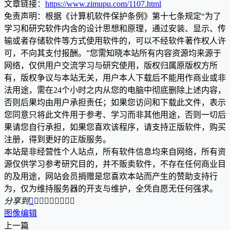
文章链接：
https://www.zimupu.com/1107.html
免责声明：根据《计算机软件保护条例》第十七条规定“为了
学习和研究软件内含的设计思想和原理，通过安装、显示、传
输或者存储软件等方式使用软件的，可以不经软件著作权人许
可，不向其支付报酬。”您需知晓本站所有内容资源均来源于
网络，仅供用户交流学习与研究使用，版权归属原版权方所
有，版权争议与本站无关，用户本人下载后不能用作商业或非
法用途，需在24个小时之内从您的电脑中彻底删除上述内容，
否则后果均由用户承担责任；如果您访问和下载此文件，表示
您同意只将此文件用于参考、学习而非其他用途，否则一切后
果请您自行承担，如果您喜欢该程序，请支持正版软件，购买
注册，得到更好的正版服务。
本站是非经营性个人站点，所有软件信息均来自网络，所有资
源仅供学习参考研究目的，并不贩卖软件，不存在任何商业目
的及用途，网站会员捐赠是您喜欢本站而产生的赞助支持行
为，仅为维持服务器的开支与维护，全凭自愿无任何强求。
分享到









图像编辑
上一篇