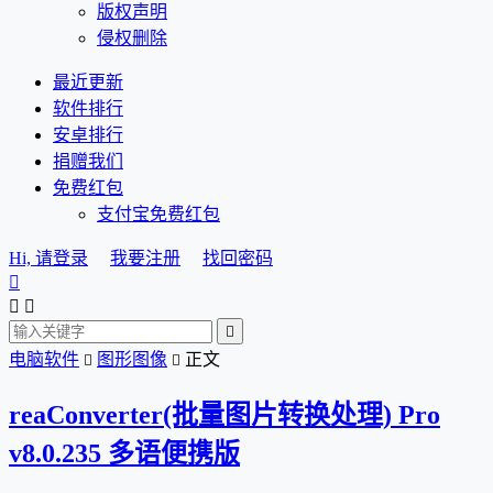
版权声明
侵权删除
最近更新
软件排行
安卓排行
捐赠我们
免费红包
支付宝免费红包
Hi, 请登录
我要注册
找回密码




电脑软件
图形图像
正文


reaConverter(批量图片转换处理) Pro
v8.0.235 多语便携版