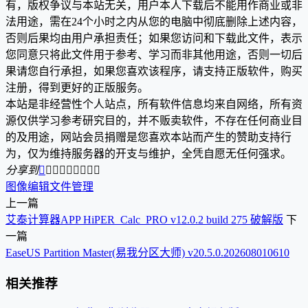
有，版权争议与本站无关，用户本人下载后不能用作商业或非
法用途，需在24个小时之内从您的电脑中彻底删除上述内容，
否则后果均由用户承担责任；如果您访问和下载此文件，表示
您同意只将此文件用于参考、学习而非其他用途，否则一切后
果请您自行承担，如果您喜欢该程序，请支持正版软件，购买
注册，得到更好的正版服务。
本站是非经营性个人站点，所有软件信息均来自网络，所有资
源仅供学习参考研究目的，并不贩卖软件，不存在任何商业目
的及用途，网站会员捐赠是您喜欢本站而产生的赞助支持行
为，仅为维持服务器的开支与维护，全凭自愿无任何强求。
分享到









图像编辑
文件管理
上一篇
艾泰计算器APP HiPER_Calc_PRO v12.0.2 build 275 破解版
下
一篇
EaseUS Partition Master(易我分区大师) v20.5.0.202608010610
相关推荐