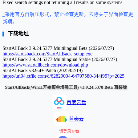
Fixed search settings not returning all results on some systems
_采用官方自解压形式，禁止检查更新，去除关于界面检查更
新项。
下载地址
StartAllBack 3.9.24.5377 Multilingual Beta (2026/07/27)
https://startisback.com/StartAllBack_setup.exe
StartAllBack 3.9.24.5377 Multilingual Stable (2026/07/27)
https://www.startallback.com/download.php
StartAllBack v3.9.4+ Patch (2025/02/19)
https://url04.ctfile.com/d/62829004-64797580-344f95?p=2025
StartAllBack(Win11开始菜单增强工具) v3.9.24.5378 Beta 直装版
百度云盘
蓝奏云
请登录查看