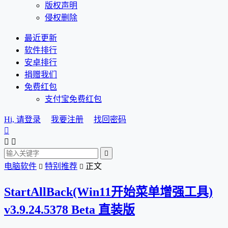
版权声明
侵权删除
最近更新
软件排行
安卓排行
捐赠我们
免费红包
支付宝免费红包
Hi, 请登录
我要注册
找回密码




电脑软件
特别推荐
正文


StartAllBack(Win11开始菜单增强工具)
v3.9.24.5378 Beta 直装版