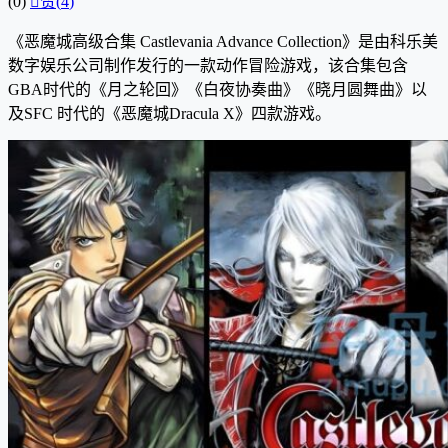
(0)

赞(
4
)
《恶魔城高级合集 Castlevania Advance Collection》是由科乐美
数字娱乐公司制作发行的一款动作冒险游戏，该合集包含
GBA时代的《月之轮回》《白夜协奏曲》《晓月圆舞曲》以
及SFC 时代的《恶魔城Dracula X》四款游戏。