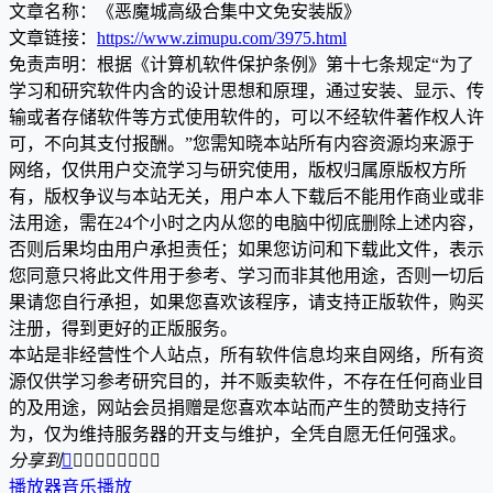
文章名称：《恶魔城高级合集中文免安装版》
文章链接：
https://www.zimupu.com/3975.html
免责声明：根据《计算机软件保护条例》第十七条规定“为了
学习和研究软件内含的设计思想和原理，通过安装、显示、传
输或者存储软件等方式使用软件的，可以不经软件著作权人许
可，不向其支付报酬。”您需知晓本站所有内容资源均来源于
网络，仅供用户交流学习与研究使用，版权归属原版权方所
有，版权争议与本站无关，用户本人下载后不能用作商业或非
法用途，需在24个小时之内从您的电脑中彻底删除上述内容，
否则后果均由用户承担责任；如果您访问和下载此文件，表示
您同意只将此文件用于参考、学习而非其他用途，否则一切后
果请您自行承担，如果您喜欢该程序，请支持正版软件，购买
注册，得到更好的正版服务。
本站是非经营性个人站点，所有软件信息均来自网络，所有资
源仅供学习参考研究目的，并不贩卖软件，不存在任何商业目
的及用途，网站会员捐赠是您喜欢本站而产生的赞助支持行
为，仅为维持服务器的开支与维护，全凭自愿无任何强求。
分享到









播放器
音乐播放