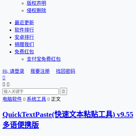
版权声明
侵权删除
最近更新
软件排行
安卓排行
捐赠我们
免费红包
支付宝免费红包
Hi, 请登录
我要注册
找回密码




电脑软件
系统工具
正文


QuickTextPaste(快速文本粘贴工具) v9.55
多语便携版