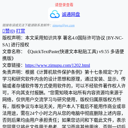
请登录查看
诚通网盘
链接有误或无法下载请联系发邮件：
zimupu@qq.com

赞(
0
)
打赏
版权声明：本文采用知识共享 署名4.0国际许可协议 [BY-NC-
SA] 进行授权
文章名称：《QuickTextPaste(快速文本粘贴工具) v9.55 多语便
携版》
文章链接：
https://www.zimupu.com/1202.html
免责声明：根据《计算机软件保护条例》第十七条规定“为了
学习和研究软件内含的设计思想和原理，通过安装、显示、传
输或者存储软件等方式使用软件的，可以不经软件著作权人许
可，不向其支付报酬。”您需知晓本站所有内容资源均来源于
网络，仅供用户交流学习与研究使用，版权归属原版权方所
有，版权争议与本站无关，用户本人下载后不能用作商业或非
法用途，需在24个小时之内从您的电脑中彻底删除上述内容，
否则后果均由用户承担责任；如果您访问和下载此文件，表示
您同意只将此文件用于参考、学习而非其他用途，否则一切后