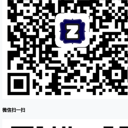
微信扫一扫