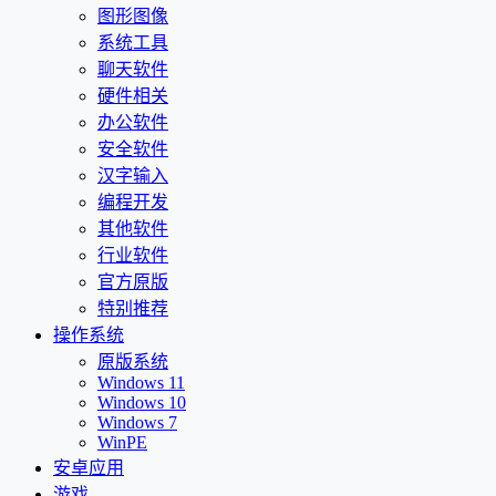
图形图像
系统工具
聊天软件
硬件相关
办公软件
安全软件
汉字输入
编程开发
其他软件
行业软件
官方原版
特别推荐
操作系统
原版系统
Windows 11
Windows 10
Windows 7
WinPE
安卓应用
游戏