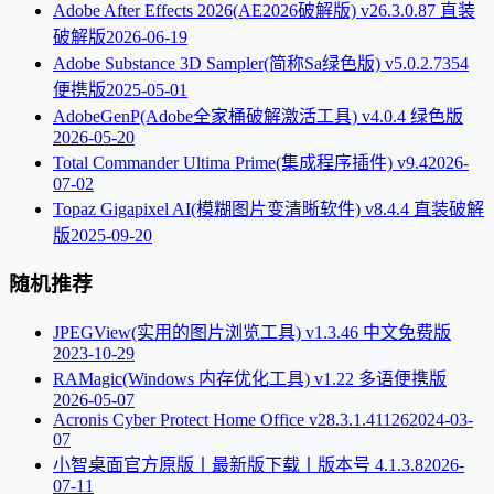
Adobe After Effects 2026(AE2026破解版) v26.3.0.87 直装
破解版
2026-06-19
Adobe Substance 3D Sampler(简称Sa绿色版) v5.0.2.7354
便携版
2025-05-01
AdobeGenP(Adobe全家桶破解激活工具) v4.0.4 绿色版
2026-05-20
Total Commander Ultima Prime(集成程序插件) v9.4
2026-
07-02
Topaz Gigapixel AI(模糊图片变清晰软件) v8.4.4 直装破解
版
2025-09-20
随机推荐
JPEGView(实用的图片浏览工具) v1.3.46 中文免费版
2023-10-29
RAMagic(Windows 内存优化工具) v1.22 多语便携版
2026-05-07
Acronis Cyber​​ Protect Home Office v28.3.1.41126
2024-03-
07
小智桌面官方原版丨最新版下载丨版本号 4.1.3.8
2026-
07-11