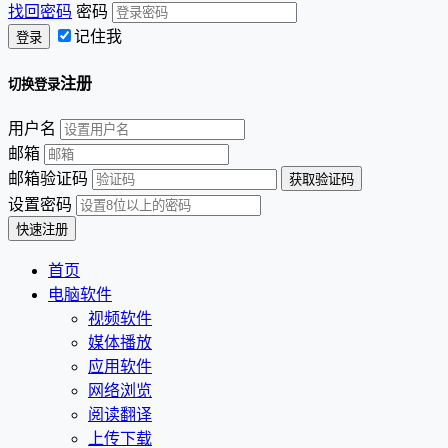
找回密码
密码
记住我
注册
切换登录
用户名
邮箱
邮箱验证码
设置密码
首页
电脑软件
视频软件
媒体播放
应用软件
网络浏览
阅读翻译
上传下载