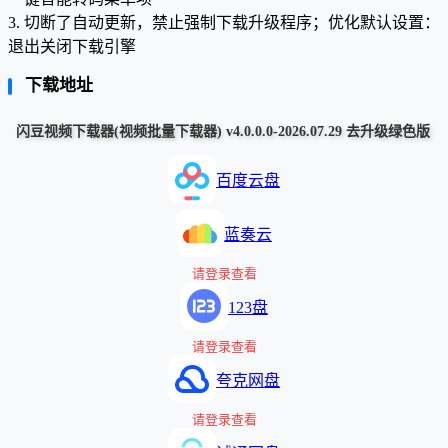
3. 切断了自动更新，禁止强制下载升级程序；优化默认设置：
退出关闭下载引擎
下载地址
闪豆视频下载器(视频批量下载器) v4.0.0.0-2026.07.29 去升级绿色版
百度云盘
蓝奏云
请登录查看
123盘
请登录查看
夸克网盘
请登录查看