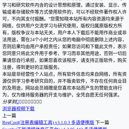
学习和研究软件内含的设计思想和原理，通过安装、显示、传
输或者存储软件等方式使用软件的，可以不经软件著作权人许
可，不向其支付报酬。”您需知晓本站所有内容资源均来源于
网络，仅供用户交流学习与研究使用，版权归属原版权方所
有，版权争议与本站无关，用户本人下载后不能用作商业或非
法用途，需在24个小时之内从您的电脑中彻底删除上述内容，
否则后果均由用户承担责任；如果您访问和下载此文件，表示
您同意只将此文件用于参考、学习而非其他用途，否则一切后
果请您自行承担，如果您喜欢该程序，请支持正版软件，购买
注册，得到更好的正版服务。
本站是非经营性个人站点，所有软件信息均来自网络，所有资
源仅供学习参考研究目的，并不贩卖软件，不存在任何商业目
的及用途，网站会员捐赠是您喜欢本站而产生的赞助支持行
为，仅为维持服务器的开支与维护，全凭自愿无任何强求。
分享到









浏览器
视频下载
上一篇
RegCool(注册表编辑工具) v3.1.0.3 多语便携版
下一篇